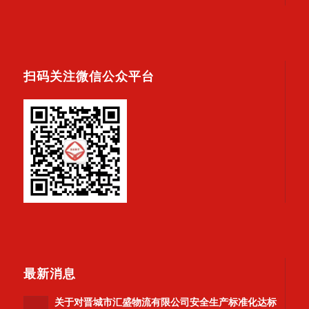
扫码关注微信公众平台
最新消息
关于对晋城市汇盛物流有限公司安全生产标准化达标