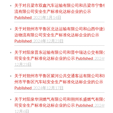
关于对吕梁市双鑫汽车运输有限公司和吕梁市宁鲁物
流有限公司安全生产标准化达标企业的公示
Published
: 2025年1月14日
关于对朔州市平鲁区北达运输有限公司和山西中捷通
达物流有限公司安全生产标准化达标企业的公示
Published
: 2024年12月23日
关于对阳泉晋东运输有限公司和晋中瑞达公交有限公
司安全生产标准化达标企业的公示
Published
: 2024年
12月23日
关于对朔州市平鲁区紫河公共交通客运有限公司和朔
州市平鲁区汽车站安全生产标准化达标企业的公示
Published
: 2024年12月17日
关于对阳泉华润燃气有限公司和朔州长盛燃气有限公
司安全生产标准化达标企业的公示
Published
: 2024年
12月6日