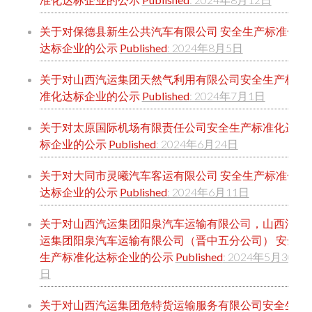
关于对保德县新生公共汽车有限公司 安全生产标准化
达标企业的公示
Published
: 2024年8月5日
关于对山西汽运集团天然气利用有限公司安全生产标
准化达标企业的公示
Published
: 2024年7月1日
关于对太原国际机场有限责任公司安全生产标准化达
标企业的公示
Published
: 2024年6月24日
关于对大同市灵曦汽车客运有限公司 安全生产标准化
达标企业的公示
Published
: 2024年6月11日
关于对山西汽运集团阳泉汽车运输有限公司，山西汽
运集团阳泉汽车运输有限公司（晋中五分公司） 安全
生产标准化达标企业的公示
Published
: 2024年5月30
日
关于对山西汽运集团危特货运输服务有限公司安全生