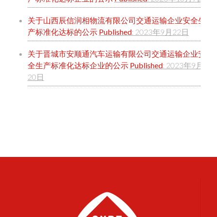
关于山西辰信润相物流有限公司交通运输企业安全生
产标准化达标的公示
Published
: 2023年9月22日
关于晋城市安顺通汽车运输有限公司交通运输企业安
全生产标准化达标企业的公示
Published
: 2023年9月
20日