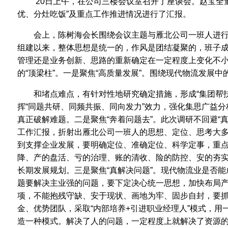
20日上午，在公司三楼会议室召开了座谈会。赵宝全
优、分灶吃饭”及重点工作推进情况进行了汇报。
会上，陈树海会长围绕会议主题与雁北公司一班人进
组建以来，整体思想是统一的，作风是团结凝聚的，班子
管理还是业务创新、思路的重新确定在一定程度上变化不
的“顶梁柱”。一是聚焦“高质量发展”。围绕现代物流发展中
和堵点难点，有针对性地研究确定措施，形成“集团帮扶
挥“同题共研、同频共振、同向发力”效力，强化集思广益
真正破解难题。二是聚焦“奔着问题去”。此次调研不回避“真
工作汇报，折射出雁北公司一班人的思想、定位、思考大多
到支撑企业发展，要明确定位、准确定位、科学定事，重点
降、产的盘活、亏的治理、账的清收、险的防控、安的夯实
长期发展规划。三是聚焦“真解决问题”。现代物流业是否
题要解决主业强的问题，要下定决心统一思想，加快布局
项，不能抱残守缺、安于现状、画地为牢、固步自封，要
金、优势团队，采取“内部培养+引进职业经理人”模式，用
造一种模式。解决了人的问题，一定程度上就解决了资源的