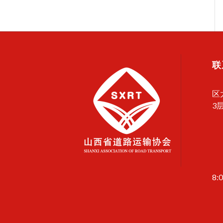
联
区
3
8: