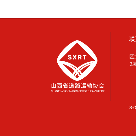
联
区
3
8: