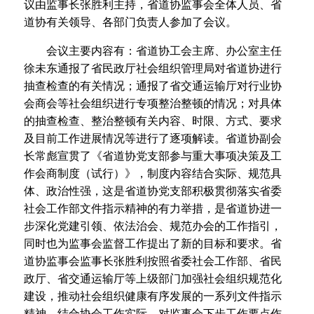
议由监事长张胜利主持，省道协监事会全体人员、省
道协有关领导、各部门负责人参加了会议。
会议主要内容有：省道协工会主席、办公室主任
徐未东通报了省民政厅社会组织管理局对省道协进行
抽查检查的有关情况；通报了省交通运输厅对行业协
会商会等社会组织进行专项整治整顿的情况；对具体
的抽查检查、整治整顿有关内容、时限、方式、要求
及目前工作进展情况等进行了逐项解读。省道协副会
长常彪宣贯了《省道协党支部参与重大事项决策及工
作会商制度（试行）》，制度内容结合实际、规范具
体、政治性强，这是省道协党支部积极贯彻落实省委
社会工作部文件指示精神的有力举措，是省道协进一
步深化党建引领、依法治会、规范办会的工作指引，
同时也为监事会监督工作提出了新的目标和要求。省
道协监事会监事长张胜利按照省委社会工作部、省民
政厅、省交通运输厅等上级部门加强社会组织规范化
建设，推动社会组织健康有序发展的一系列文件指示
精神，结合协会工作实际，对监事会下步工作要点作